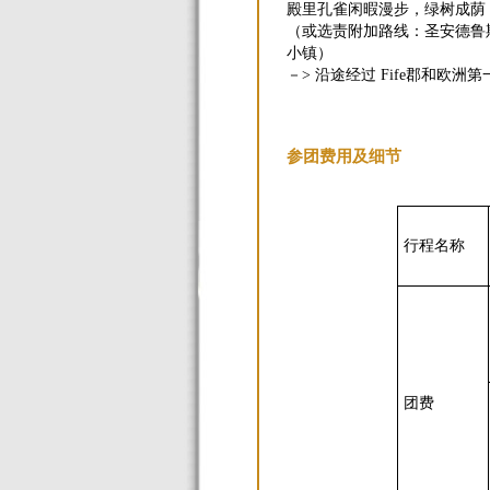
殿里孔雀闲暇漫步，绿树成荫
（或选责附加路线：圣安德鲁斯S
小镇）
－> 沿途经过 Fife郡和欧洲第一
参团费用及细节
行程名称
团费