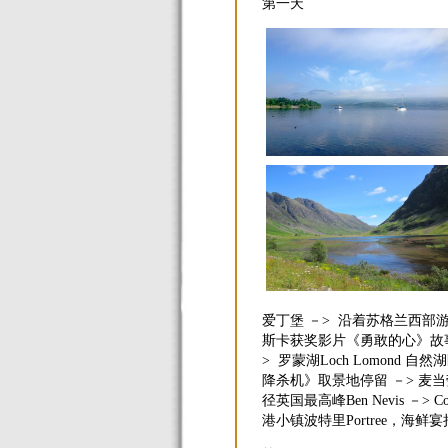
第一天
爱丁堡 －> 沿着苏格兰西部游
斯卡获奖影片《勇敢的心》故
> 罗蒙湖Loch Lomond 
降杀机》取景地停留 －> 麦当劳家
径英国最高峰Ben Nevis －>
港小镇波特里Portree，海鲜