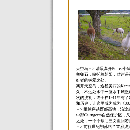
天空岛－> 清晨离开Potre
鹅卵石，映托着朝阳，对岸是高耸
好者的钟爱之处。
离开天空岛，途径美丽的Ken
久，不远处水中一座水中城堡就
次的洗礼，终于在1911年有了
和历史，让这里成为成为《0
－> 继续穿越西部高地，沿途欣赏尼
中部Cairngorm自然保护区
之处，一个个帮助三文鱼回游
－> 前往世纪初苏格兰首府波