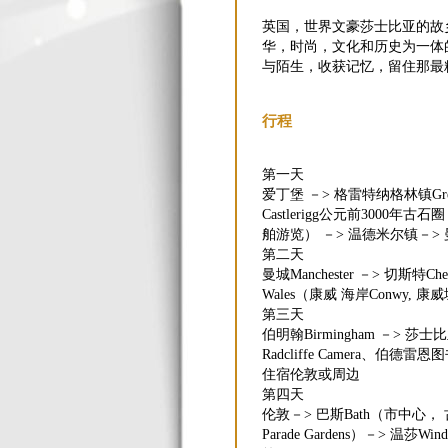
英国，世界文豪莎士比亚的故
华，时尚，文化和历史为一体
与陌生，收获记忆，留住那最
行程
第一天
爱丁堡 －> 格雷特纳格林镇Gretna
Castlerigg公元前3000年古石圈
舶游览） －> 温德米尔镇－>
第二天
曼城Manchester －> 切斯特Che
Wales（康威 海岸Conwy, 康
第三天
伯明翰Birmingham －> 莎
Radcliffe Camera、伯德雷恩
住宿伦敦或周边
第四天
伦敦－> 巴斯Bath（市中心， 古罗马
Parade Gardens）－> 温莎